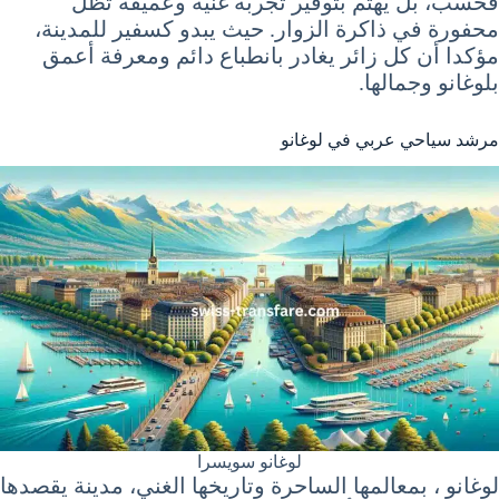
فحسب، بل يهتم بتوفير تجربة غنية وعميقة تظل
محفورة في ذاكرة الزوار. حيث يبدو كسفير للمدينة،
مؤكدا أن كل زائر يغادر بانطباع دائم ومعرفة أعمق
بلوغانو وجمالها.
مرشد سياحي عربي في لوغانو
لوغانو سويسرا
لوغانو ، بمعالمها الساحرة وتاريخها الغني، مدينة يقصدها